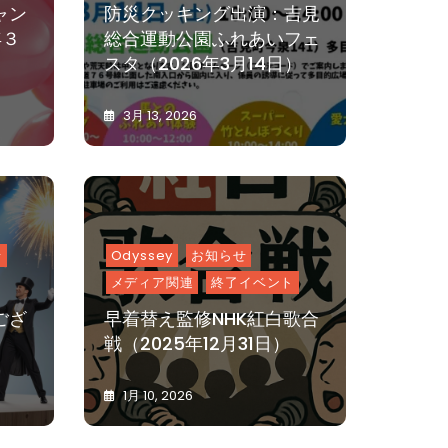
ャン
防災クッキング出演：吉見
年３
総合運動公園ふれあいフェ
スタ（2026年3月14日）
3月 13, 2026
K
0
A
S
S
Y
せ
Odyssey
お知らせ
メディア関連
終了イベント
ござ
早着替え監修NHK紅白歌合
戦（2025年12月31日）
1月 10, 2026
K
0
A