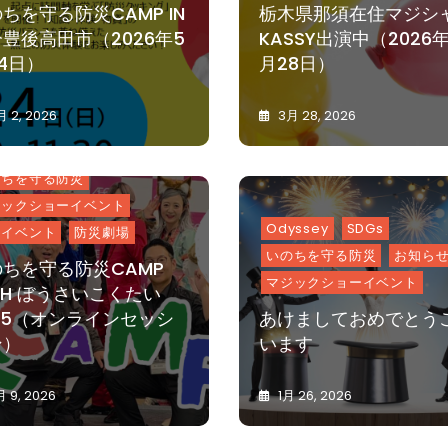
ちを守る防災CAMP IN
栃木県那須在住マジシ
豊後高田市（2026年5
KASSY出演中（2026
4日）
月28日）
 2, 2026
3月 28, 2026
K
0
K
0
VIE
Odyssey
A
A
S
S
のちを守る防災
S
S
ジックショーイベント
Y
Y
Odyssey
SDGs
了イベント
防災劇場
いのちを守る防災
お知ら
ちを守る防災CAMP
マジックショーイベント
SH ぼうさいこくたい
25（オンラインセッシ
あけましておめでとう
ン）
います
 9, 2026
1月 26, 2026
K
0
K
0
A
A