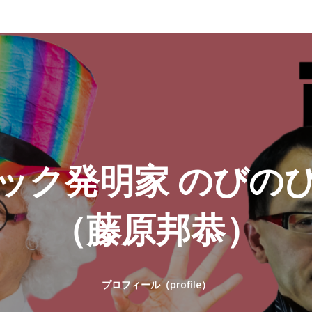
S
S
S
S
Y
Y
マジック教
プロフィール（pro