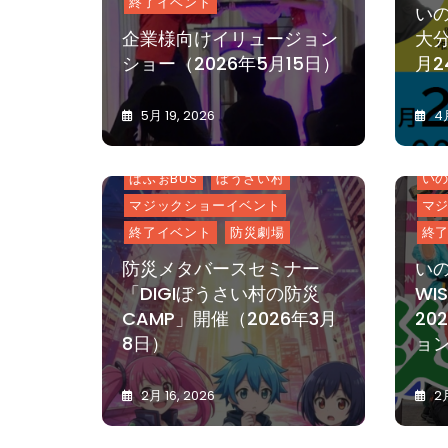
終了イベント
いの
企業様向けイリュージョン
大分
ショー（2026年5月15日）
月2
5月 19, 2026
4月
What's New
K
0
いのちを守る防災
お知らせ
MO
A
S
ぱふぉBUS
ぼうさい村
い
S
マジックショーイベント
マ
Y
終了イベント
防災劇場
終
防災メタバースセミナー
いの
「DIGIぼうさい村の防災
WI
CAMP」開催（2026年3月
20
8日）
ョ
2月 16, 2026
2月
K
0
A