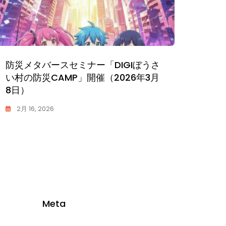
あけましておめでとうございます
早着替
年12
1月 26, 2026
K
0
1月 1
A
S
S
Y
Meta