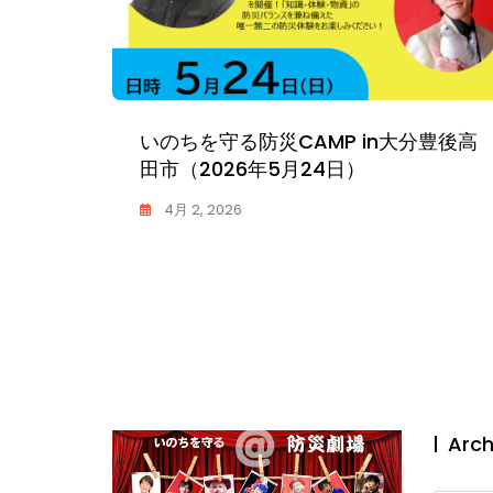
豊後高
栃木県那須在住マジシャンKassy出演
中（2026年３月28日）
3月 28, 2026
K
0
A
S
S
Y
Arch