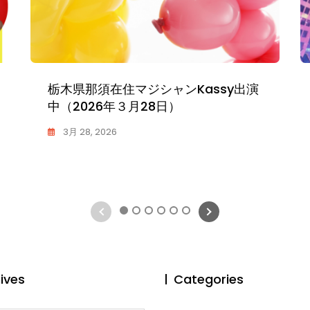
防災メタバースセミナー「DIGIぼうさ
い村の防災CAMP」開催（2026年3月
8日）
2月 16, 2026
K
0
A
S
S
1
2
3
4
5
6
Y
ives
Categories