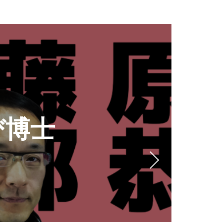
S
S
Y
室のご案内
file）