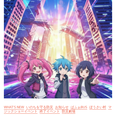
WHAT'S NEW
いのちを守る防災
お知らせ
ぱふぉBUS
ぼうさい村
マ
ジックショーイベント
終了イベント
防災劇場