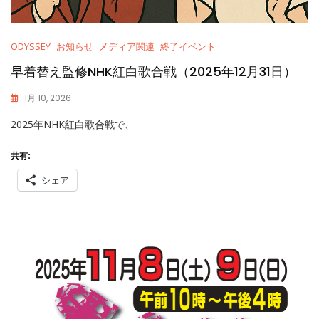
ODYSSEY
お知らせ
メディア関連
終了イベント
早着替え監修NHK紅白歌合戦（2025年12月31日）
1月 10, 2026
K
2025年NHK紅白歌合戦で、
A
S
S
共有:
Y
シェア