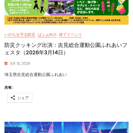
いのちを守る防災
ぱふぉBUS
終了イベント
防災クッキング出演：吉見総合運動公園ふれあいフ
ェスタ（2026年3月14日）
3月 13, 2026
K
埼玉県吉見総合運動公園ふれあい
A
S
S
共有:
Y
シェア