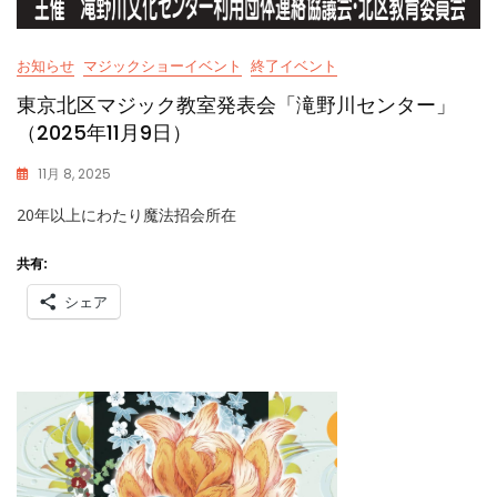
お知らせ
マジックショーイベント
終了イベント
東京北区マジック教室発表会「滝野川センター」
（2025年11月9日）
11月 8, 2025
K
20年以上にわたり魔法招会所在
A
S
S
共有:
Y
シェア