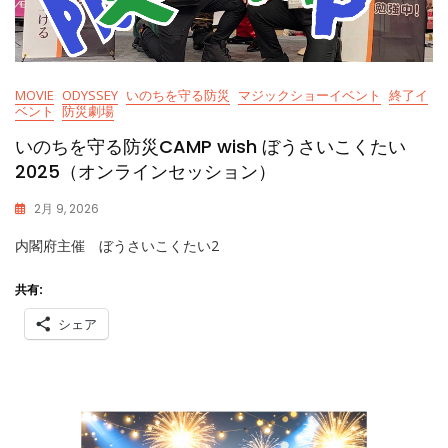
MOVIE
ODYSSEY
いのちを守る防災
マジックショーイベント
終了イ
ベント
防災劇場
いのちを守る防災CAMP wish ぼうさいこくたい
2025（オンラインセッション）
2月 9, 2026
K
内閣府主催 ぼうさいこくたい2
A
S
S
共有:
Y
シェア