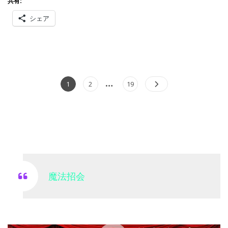
共有:
Y
シェア
投
…
Page
Page
Page
1
2
19
稿
の
ペ
ー
ジ
送
魔法招会
り