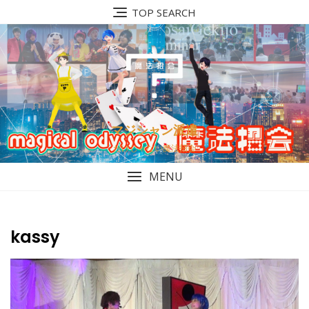
Skip
TOP SEARCH
to
content
マジシャン派遣
だけじゃない魔法招会
MENU
kassy